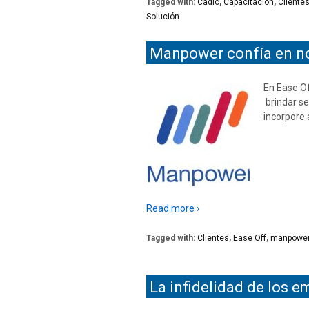
Tagged with:
Cadic
,
Capacitación
,
Cliente
Solución
Manpower confía en n
En Ease O
brindar s
incorpore 
Read more ›
Tagged with:
Clientes
,
Ease Off
,
manpowe
La infidelidad de los 