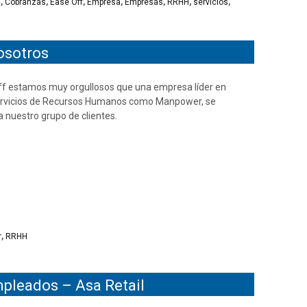
s
,
Cobranzas
,
Ease Off
,
Empresa
,
Empresas
,
RRHH
,
servicios
,
osotros
ff estamos muy orgullosos que una empresa líder en
ervicios de Recursos Humanos como Manpower, se
a nuestro grupo de clientes.
r
,
RRHH
empleados – Asa Retail