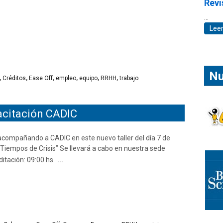
Revi
…
Lee
Nu
,
Créditos
,
Ease Off
,
empleo
,
equipo
,
RRHH
,
trabajo
acitación CADIC
acompañando a CADIC en este nuevo taller del día 7 de
 Tiempos de Crisis” Se llevará a cabo en nuestra sede
…
ditación: 09:00 hs.