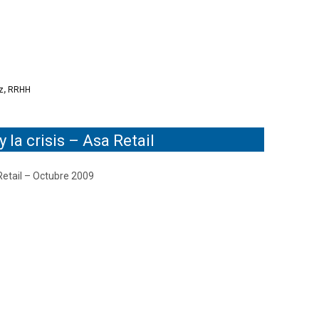
z
,
RRHH
la crisis – Asa Retail
etail – Octubre 2009