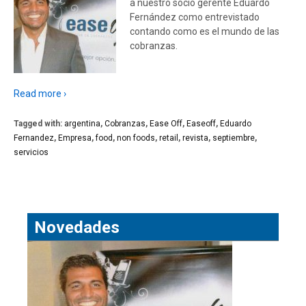
a nuestro socio gerente Eduardo
Fernández como entrevistado
contando como es el mundo de las
cobranzas.
Read more ›
Tagged with:
argentina
,
Cobranzas
,
Ease Off
,
Easeoff
,
Eduardo
Fernandez
,
Empresa
,
food
,
non foods
,
retail
,
revista
,
septiembre
,
servicios
Novedades